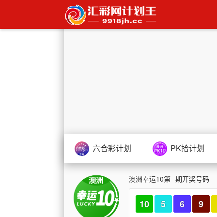
六合彩计划
PK拾计划
澳洲幸运10第
期开奖号码
10
5
6
9