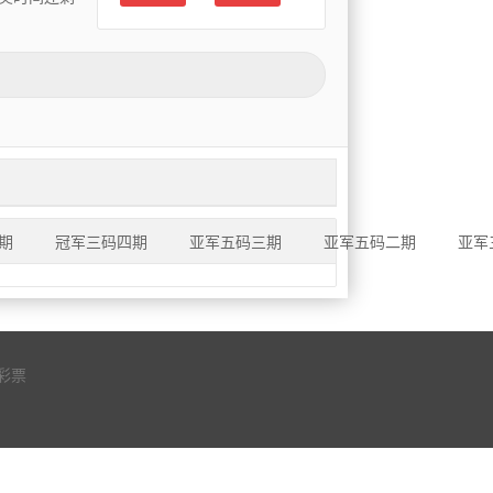
期
冠军三码四期
亚军五码三期
亚军五码二期
亚军
彩票