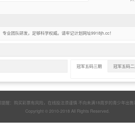
业团队研发，足够科学权威。请牢记计划网址9918jh.cc！
冠军五码三期
冠军五码二
馨提醒：购买彩票有风险，在线投注须谨慎 不向未满18周岁的青少年出售
Copyright © 2010-2018 All Rights Reserved.