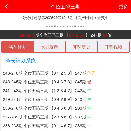
个位五码三期
更多
分分时时彩
第
202608071246
期 下期倒计时：
开奖中
246-248
期个位五码三期 【
0 1 2 5 6
】 247期
81
倍
实时计划
长龙提醒
开奖历史
开奖视频
全天计划系统
246-248期 个位五码三期 【0 1 2 5 6】 247期
等开
243-245期 个位五码三期 【0 4 6 7 8】 245期
错
241-243期 个位五码三期 【1 2 3 4 7】 242期
中
239-241期 个位五码三期 【0 4 7 8 9】 240期
中
238-240期 个位五码三期 【3 4 5 6 9】 238期
中
237-239期 个位五码三期 【2 3 5 8 9】 237期
中
236-238期 个位五码三期 【0 1 4 6 7】 236期
中